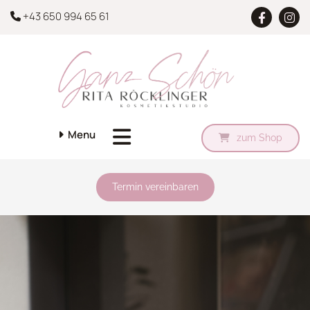
+43 650 994 65 61

Menu

zum Shop
Termin vereinbaren